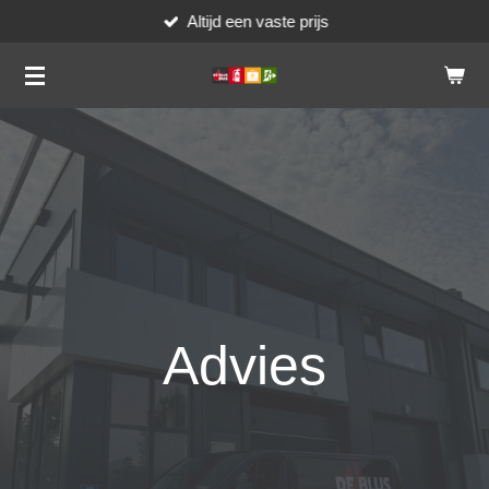
Altijd een vaste prijs
Ga
direct
naar
de
hoofdinhoud
Advies