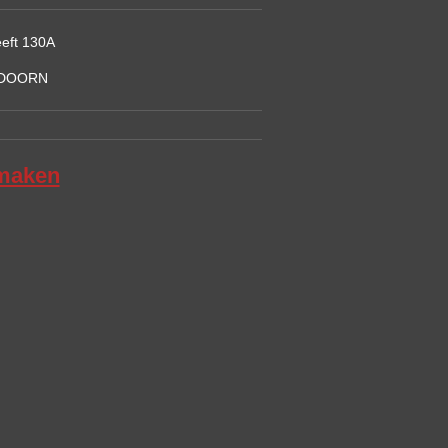
eft 130A
LDOORN
maken