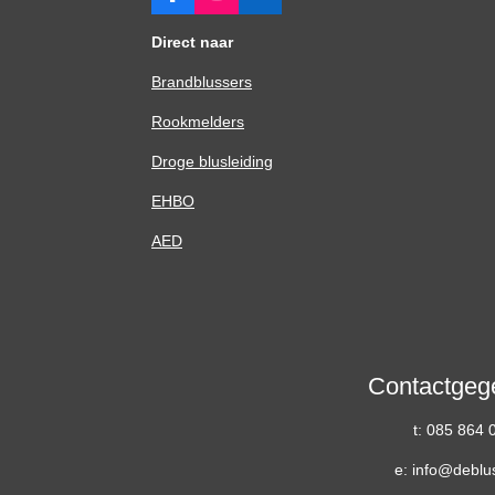
F
I
L
a
n
i
c
s
n
Direct naar
e
t
k
b
a
e
Brandblussers
o
g
d
o
r
I
Rookmelders
k
a
n
m
Droge blusleiding
EHBO
AED
Contactgeg
t: 085 864 
e: info@deblu