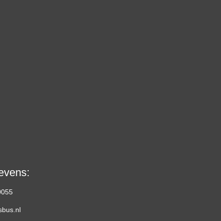
evens:
0055
sbus.nl