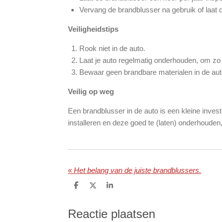
Vervang de brandblusser na gebruik of laat d
Veiligheidstips
Rook niet in de auto.
Laat je auto regelmatig onderhouden, om zo 
Bewaar geen brandbare materialen in de auto
Veilig op weg
Een brandblusser in de auto is een kleine invest
installeren en deze goed te (laten) onderhoude
«
Het belang van de juiste brandblussers.
D
D
S
e
e
h
l
e
a
e
l
r
Reactie plaatsen
n
e