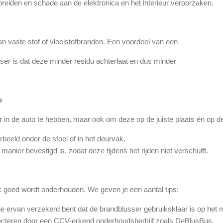
reiden en schade aan de elektronica en het interieur veroorzaken.
n vaste stof of vloeistofbranden. Een voordeel van een
er is dat deze minder residu achterlaat en dus minder
o
r in de auto te hebben, maar ook om deze op de juiste plaats én op de 
beeld onder de stoel of in het deurvak.
manier bevestigd is, zodat deze tijdens het rijden niet verschuift.
ok goed wordt onderhouden. We geven je een aantal tips:
e ervan verzekerd bent dat de brandblusser gebruiksklaar is op het m
pecteren door een CCV-erkend onderhoudsbedrijf zoals DeBlusBus.