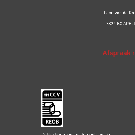
Laan van de Kre
7324 BX APE
Afspraak 
DeBlusBus is een onderdeel van De