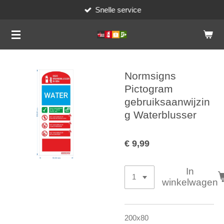
Snelle service
Ga
direct
naar
de
hoofdinhoud
Normsigns
Pictogram
gebruiksaanwijzin
g Waterblusser
€ 9,99
In
winkelwagen
200x80