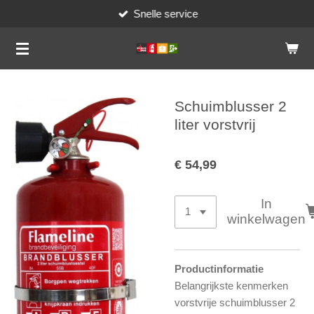
Snelle service
Ga
direct
naar
de
hoofdinhoud
Schuimblusser 2
liter vorstvrij
€ 54,99
In
winkelwagen
Productinformatie
Belangrijkste kenmerken
vorstvrije schuimblusser 2