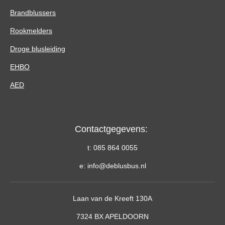
e
t
k
b
a
e
Brandblussers
o
g
d
o
r
I
Rookmelders
k
a
n
m
Droge blusleiding
EHBO
AED
Contactgegevens:
t: 085 864 0055
e: info@deblusbus.nl
Laan van de Kreeft 130A
7324 BX APELDOORN