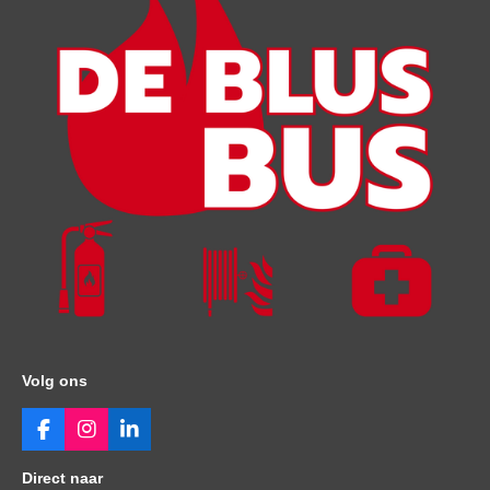
Volg ons
F
I
L
a
n
i
c
s
n
Direct naar