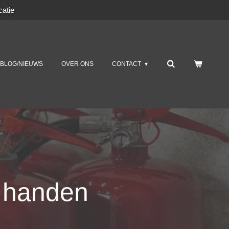
atie
BLOG/NIEUWS
OVER ONS
CONTACT
e handen