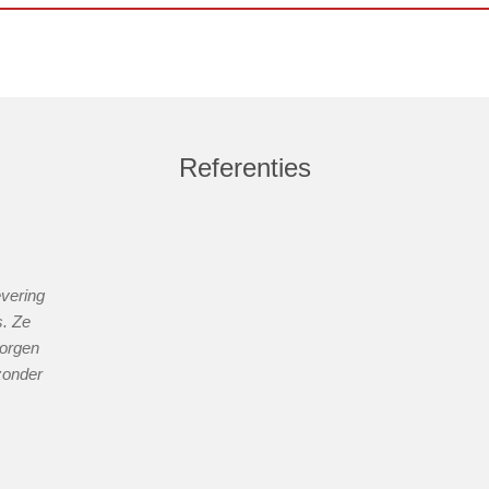
Referenties
evering
s. Ze
zorgen
 zonder