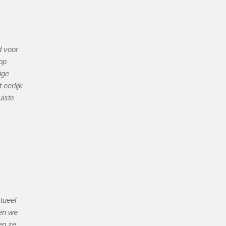
d voor
op
ige
eerlijk
uiste
tueel
en we
en ze