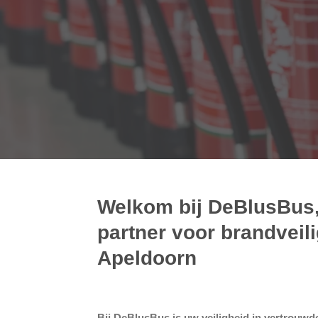
Welkom bij DeBlusBus,
partner voor brandveili
Apeldoorn
Bij DeBlusBus is uw veiligheid in vertrouwd