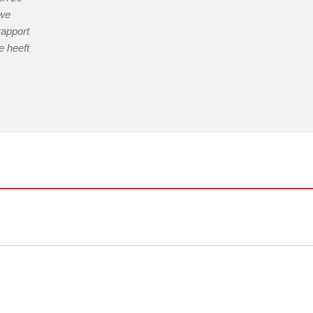
 we
rapport
e heeft